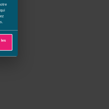
notre
qui
vez
s.
 les