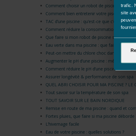
trafic.
Comment choisir un robot de piscine ? Le gui
site av
Comment bien entretenir votre piscine ?
peuvent
TAC d’une piscine : qu’est-ce que c’est et pour
fournie
Comment réduire la consommation d’eau de vo
Que faire si mon robot de piscine se met en s
Eau verte dans ma piscine : que faire ?
Re
Peut-on mettre du chlore choc dans une piscin
Augmenter le pH d’une piscine : méthodes, ca
Comment réduire le pH d’une piscine ?
Assurer longévité & performance de son spa
QUEL ABRI CHOISIR POUR MA PISCINE ? LE
Tout savoir sur la température de son spa
TOUT SAVOIR SUR LE BAIN NORDIQUE
Remise en route de ma piscine : quand et com
Fortes pluies, que faire si ma piscine déborde 
L’hivernage facile
Eau de votre piscine : quelles solutions ?