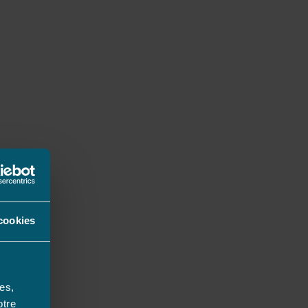
cookies
es,
otre