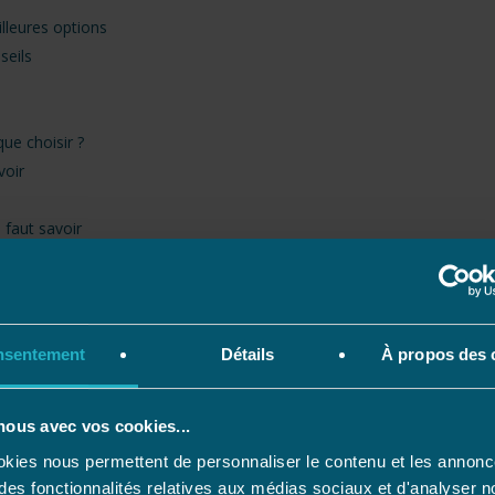
illeures options
seils
ue choisir ?
voir
l faut savoir
scine ?
nsentement
Détails
À propos des 
nous avec vos cookies...
de massages des spas
kies nous permettent de personnaliser le contenu et les annonc
cine enterrée
r des fonctionnalités relatives aux médias sociaux et d'analyser n