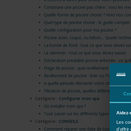
Construire une piscine pas chère : voici les me
Quelle forme de piscine choisir ? Voici nos con
Quel type de piscine choisir : le guide complet
Quelle configuration pour ma piscine ?
Piscine acier, coque, ou béton… Quelle techniq
La bonde de fond : tout ce que vous devez sa
Le skimmer : tout ce que vous devez savoir
Déclaration préalable piscine enterrée : ce qu’i
Plage de piscine : quel revêtement choisir?
Revêtement de piscine : liner ou PVC armé ?
A quelle période démarrer votre chantier de pi
Filtration de piscine, quelles différences ?
Co
Catégorie :
Configurer mon spa
Où installer mon spa ?
Aidez-
Tout savoir sur les différents types de jets 
Catégorie :
CONSEILS
Les coo
Comment réparer une fuite de tuyau d’une pis
d'offri