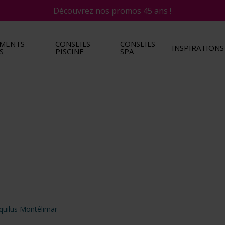
Découvrez nos promos 45 ans !
EMENTS
CONSEILS
CONSEILS
INSPIRATIONS
S
PISCINE
SPA
Aquilus Montélimar