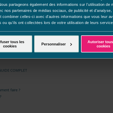
 Nous partageons également des informations sur l'utilisation de 
de complet
ec nos partenaires de médias sociaux, de publicité et d'analyse, 
 combiner celles-ci avec d'autres informations que vous leur a
quoi c’est essentiel pour votre eau ?
s ou qu'ils ont collectées lors de votre utilisation de leurs service
tre piscine ?
écurité ?
fuser tous les
Autoriser tous
e au sel ?
Personnaliser
cookies
cookies
uses et solutions
 GUIDE COMPLET
ment faire ?
?