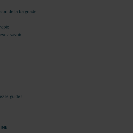
ison de la baignade
rapie
evez savoir
z le guide !
CINE