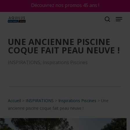
Skip
Découvrez nos promos 45 ans !
to
main
content
UNE ANCIENNE PISCINE
COQUE FAIT PEAU NEUVE !
INSPIRATIONS
,
Inspirations Piscines
Accueil
>
INSPIRATIONS
>
Inspirations Piscines
>
Une
ancienne piscine coque fait peau neuve !