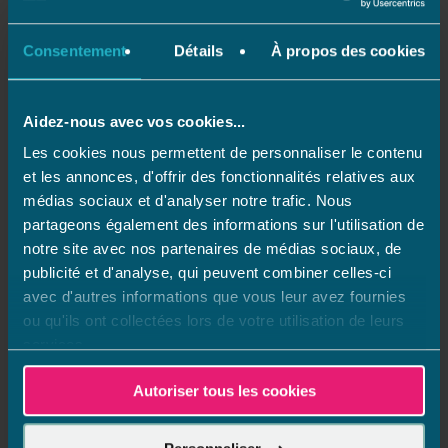
Consentement
Détails
À propos des cookies
Ce nouveau bassin rectangulaire, est composé de 2 parties :
Aidez-nous avec vos cookies...
une partie « détente » avec un fond plat et une entrée dans
l’eau qui s’effectue par l’escalier toute largeur Largeo, où
Les cookies nous permettent de personnaliser le contenu
et les annonces, d'offrir des fonctionnalités relatives aux
tous les membres de la famille ont « pied » lorsqu’ils sont
médias sociaux et d'analyser notre trafic. Nous
immergés. Et une partie « baignade », où pourront se
partageons également des informations sur l'utilisation de
réaliser toutes les envies de nages et autres plongeons dans
notre site avec nos partenaires de médias sociaux, de
la longueur. Les propriétaires découvrent ainsi, une
autre
publicité et d'analyse, qui peuvent combiner celles-ci
manière
de jouir et de profiter de leur bassin.
avec d'autres informations que vous leur avez fournies
ou qu'ils ont collectées lors de votre utilisation de leurs
services.
Autoriser tous les cookies