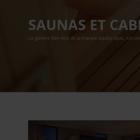
SAUNAS ET CAB
Appuyez sur 'Entrée' pour lancer la recherche ou 'Echap'
La gamme bien-être de la marque Aquilus Spas, est 