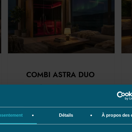
COMBI ASTRA DUO
Le combi Astra Duo est un
investissement bien-être complet
pour améliorer santé, relaxation et
vitalité…
nsentement
Détails
À propos des 