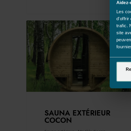
Aidez-
Les coo
d'offri
trafic.
site av
peuvent
fournie
Re
SAUNA EXTÉRIEUR
COCON