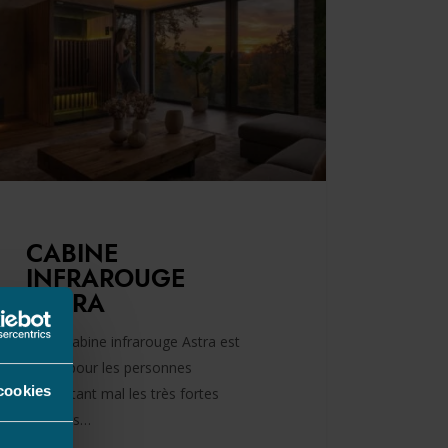
CABINE
INFRAROUGE
ASTRA
Cette cabine infrarouge Astra est
idéale pour les personnes
cookies
supportant mal les très fortes
chaleurs…