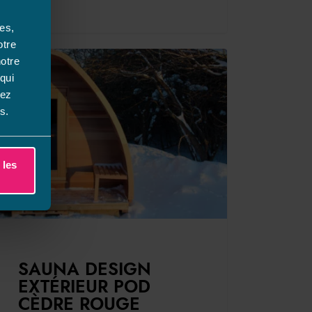
es,
otre
notre
qui
vez
s.
 les
SAUNA DESIGN
EXTÉRIEUR POD
CÈDRE ROUGE