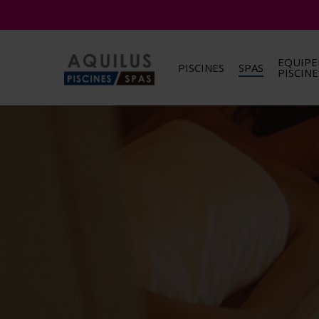
Skip
to
main
EQUIP
content
PISCINES
SPAS
PISCINE