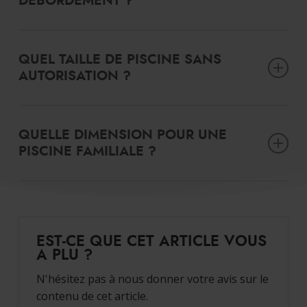
DÉBORDEMENT ?
Aquilus vous propose des piscines à débordement
sur-
mesure
: choisissez ses dimensions, son profil de fond, son
QUEL TAILLE DE PISCINE SANS
escalier d’accès au bain, son liner…
AUTORISATION ?
Pour ne pas déclarer votre bassin, il faut que celui mesure
moins de 10m2. Renseignez-vous tout de même auprès de
QUELLE DIMENSION POUR UNE
votre Mairie.
PISCINE FAMILIALE ?
Il n’y a pas de dimension idéale. En effet, chaque projet est
unique et chaque terrain à ses spécificités, nous faisons
notre possible pour réaliser la piscine de VOS rêves.
EST-CE QUE CET ARTICLE VOUS
A PLU ?
N'hésitez pas à nous donner votre avis sur le
contenu de cet article.