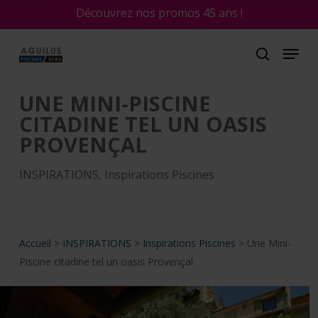
Skip
Découvrez nos promos 45 ans !
to
main
content
UNE MINI-PISCINE
CITADINE TEL UN OASIS
PROVENÇAL
INSPIRATIONS
,
Inspirations Piscines
Accueil
>
INSPIRATIONS
>
Inspirations Piscines
>
Une Mini-
Piscine citadine tel un oasis Provençal