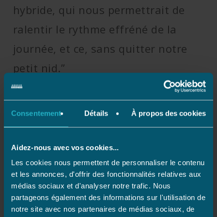
hybride, qui nous permettrait de
ralentir le rythme effréné de la
journée, et ce, sans quitter notre
petit nid.”
Solène et Arthur
Consentement
Détails
À propos des cookies
Aidez-nous avec vos cookies...
UN PETIT BASSIN FACILE ET AGRÉABLE
Les cookies nous permettent de personnaliser le contenu
Une piscine adaptée aux besoins d’un couple avec ses
et les annonces, d'offrir des fonctionnalités relatives aux
dimensions de 5 × 2 m pour 1,40 m de profondeur, un accès
médias sociaux et d'analyser notre trafic. Nous
au bain aisé qui se fait via un escalier toutes largeurs
partageons également des informations sur l'utilisation de
(Largeo), un liner gris clair pour un rendu d’eau digne des
notre site avec nos partenaires de médias sociaux, de