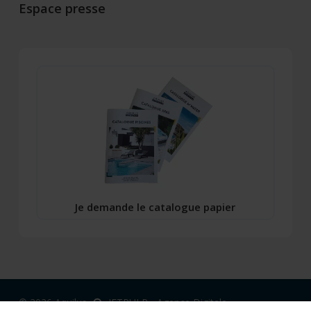
Espace presse
Je demande le catalogue papier
© 2026 Aquilus.
JETPULP - Agence Digitale