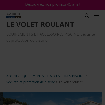
Skip
Découvrez nos promos 45 ans !
to
main
content
LE VOLET ROULANT
EQUIPEMENTS ET ACCESSOIRES PISCINE
,
Sécurité
et protection de piscine
Accueil
>
EQUIPEMENTS ET ACCESSOIRES PISCINE
>
Sécurité et protection de piscine
>
Le volet roulant