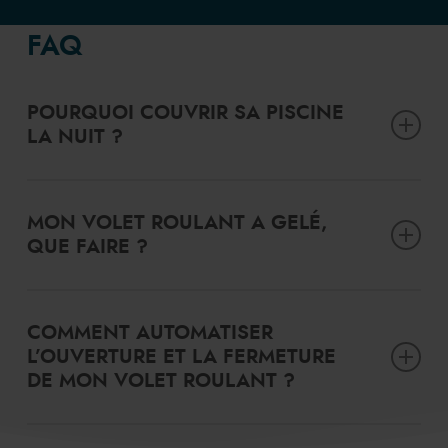
FAQ
POURQUOI COUVRIR SA PISCINE
LA NUIT ?
Pour limiter la déperdition de chaleur.
MON VOLET ROULANT A GELÉ,
QUE FAIRE ?
Ne manipulez pas votre volet roulant. Attendez que la
période de gel soit terminée.
COMMENT AUTOMATISER
L’OUVERTURE ET LA FERMETURE
DE MON VOLET ROULANT ?
En le raccordant à un
coffret électrique intelligent
qui pilote