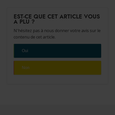
automatiquement l’ensemble des équipements du bassin
comme l’e-Dro par exemple.
EST-CE QUE CET ARTICLE VOUS
A PLU ?
N'hésitez pas à nous donner votre avis sur le
contenu de cet article.
Oui
Non