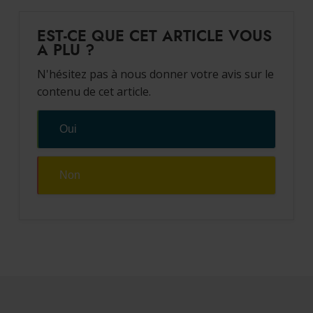
à l’arrière du bassin. Il faut également que les abords de la
piscine soient lisses et en dur.
EST-CE QUE CET ARTICLE VOUS
A PLU ?
N'hésitez pas à nous donner votre avis sur le
contenu de cet article.
Oui
Non