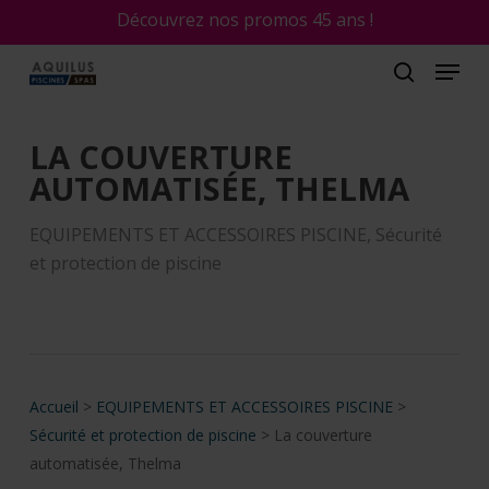
Skip
Découvrez nos promos 45 ans !
to
main
content
LA COUVERTURE
AUTOMATISÉE, THELMA
EQUIPEMENTS ET ACCESSOIRES PISCINE
,
Sécurité
et protection de piscine
Accueil
>
EQUIPEMENTS ET ACCESSOIRES PISCINE
>
Sécurité et protection de piscine
>
La couverture
automatisée, Thelma