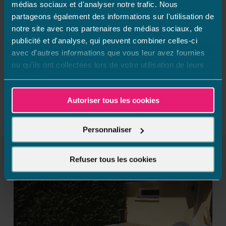
%
recyclables.
En résumé, l’
innovation
au service
médias sociaux et d'analyser notre trafic. Nous
du
développement durable
!
partageons également des informations sur l'utilisation de
notre site avec nos partenaires de médias sociaux, de
publicité et d'analyse, qui peuvent combiner celles-ci
avec d'autres informations que vous leur avez fournies
ou qu'ils ont collectées lors de votre utilisation de leurs
services.
Autoriser tous les cookies
Personnaliser
DÉCOUVREZ THELMA EN
VIDÉO
Refuser tous les cookies