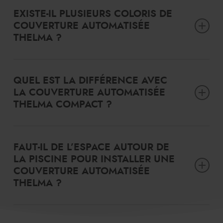
EXISTE-IL PLUSIEURS COLORIS DE
COUVERTURE AUTOMATISÉE
THELMA ?
Il existe une large palette de couleurs. Standard : sable, gris,
gris anthracite. Optionnelles : gris clair, chocolat.
QUEL EST LA DIFFÉRENCE AVEC
LA COUVERTURE AUTOMATISÉE
THELMA COMPACT ?
La Thelma Compact est adaptée pour les petits bassins
allant jusqu’à 6x3m et pour les piscines de moins de 10m²
FAUT-IL DE L’ESPACE AUTOUR DE
LA PISCINE POUR INSTALLER UNE
COUVERTURE AUTOMATISÉE
THELMA ?
Il faut laisser 60cm de largeur sur les côtés et 1m à l’avant et