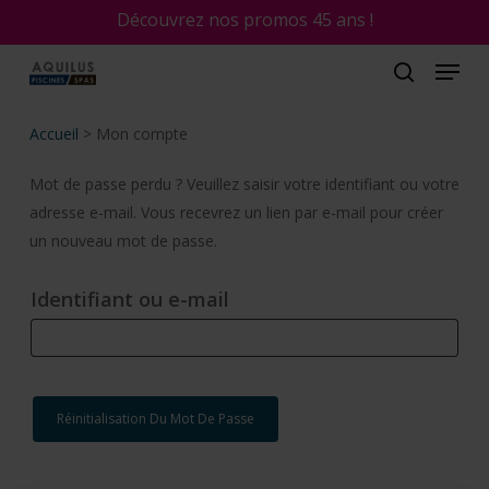
Skip
Découvrez nos promos 45 ans !
to
main
content
Accueil
>
Mon compte
Mot de passe perdu ? Veuillez saisir votre identifiant ou votre
adresse e-mail. Vous recevrez un lien par e-mail pour créer
un nouveau mot de passe.
Obligatoire
Identifiant ou e-mail
Réinitialisation Du Mot De Passe