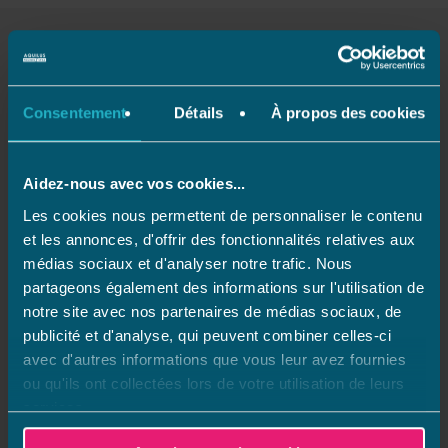
Consentement
Détails
À propos des cookies
Plan du site
Aidez-nous avec vos cookies...
Gestion des cookies
Les cookies nous permettent de personnaliser le contenu
et les annonces, d'offrir des fonctionnalités relatives aux
Mentions légales
médias sociaux et d'analyser notre trafic. Nous
Charte de confidentialité
partageons également des informations sur l'utilisation de
CGU
notre site avec nos partenaires de médias sociaux, de
publicité et d'analyse, qui peuvent combiner celles-ci
avec d'autres informations que vous leur avez fournies
Offres d’emplois
ou qu'ils ont collectées lors de votre utilisation de leurs
services.
Parrainage